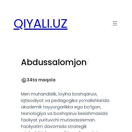
Перейти
к
QIYALI.UZ
содержимому
Abdussalomjon
/
34
ta maqola
Men muhandislik, loyiha boshqaruvi,
iqtisodiyot va pedagogika yo‘nalishlarida
akademik tayyorgarlikka ega bo‘lgan,
texnologiya va boshqaruv kesishmasida
faoliyat yurituvchi mutaxassisman.
Faoliyatim davomida strategik