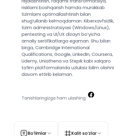
rejalashtirish, raqamli transformatsiya,
risklarni boshqarish hamda murakkab
tizimlarni optimallashtirish bilan
shug‘ullanib kelmoqdaman. Kiberxavfsizlik,
tizim administratsiyasi (Windows/Linux),
pentesting va UI/UX dizayn bo‘yicha
amaliy sertifikatlarga egaman. Shu bilan
birga, Cambridge International
Qualifications, Google, LinkedIn, Coursera,
Udemy, Uniathena va Stepik kabi xalqaro
ta’lim platformalarida uzluksiz bilim olishni
davom ettirib kelaman.
Facebook
Tanishlaringizga ham ulashing
/
Bo’limlar
Kalit so’zlar