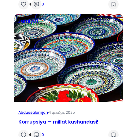
4
0
Jamiyat
Abdussalomjon
·
4 декабря, 2025
Korrupsiya — millat kushandasi!
4
0