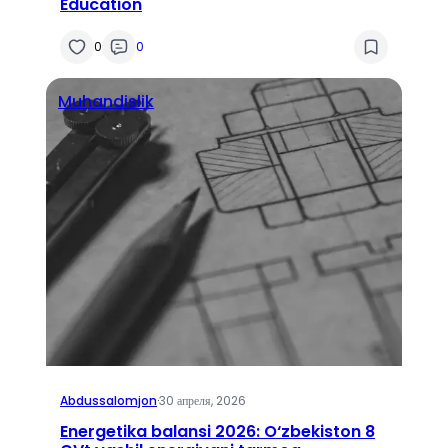
Education
0
0
Muhandislik
Abdussalomjon
·
30 апреля, 2026
Energetika balansi 2026: O‘zbekiston 8