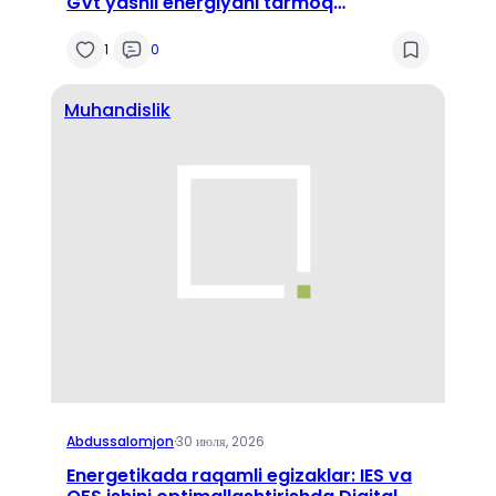
GVt yashil energiyani tarmoq
barqarorligiga zarar yetkazmasdan
integratsiya qila oladimi?
1
0
Muhandislik
Abdussalomjon
·
30 июля, 2026
Energetikada raqamli egizaklar: IES va