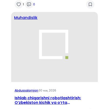
(Agile) bilan qanday uyg‘unlashtirish
1
0
mumkin?
Muhandislik
Abdussalomjon
·
30 мая, 2026
Ishlab chiqarishni robotlashtirish:
O‘zbekiston kichik va o‘rta
korxonalarida kobotlarni (kollaborativ