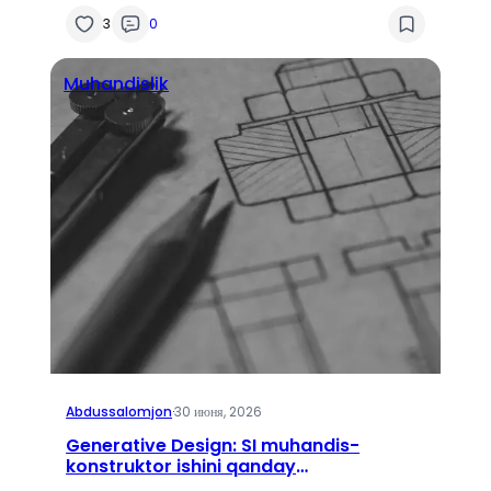
3
0
Muhandislik
Abdussalomjon
·
30 июня, 2026
Generative Design: SI muhandis-
konstruktor ishini qanday
o‘zgartirmoqda? Nima uchun kelajak