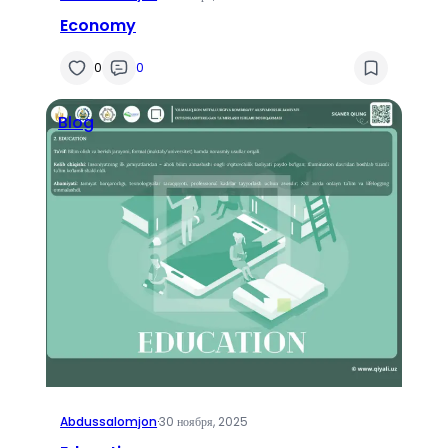
Economy
0
0
Blog
Abdussalomjon
·
30 ноября, 2025