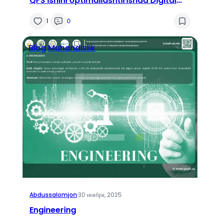
QFS ishini optimallashtirishda Digital
Twins texnologiyasidan foydalanish.
1
0
Blog
Muhandislik
Abdussalomjon
·
30 ноября, 2025
Engineering