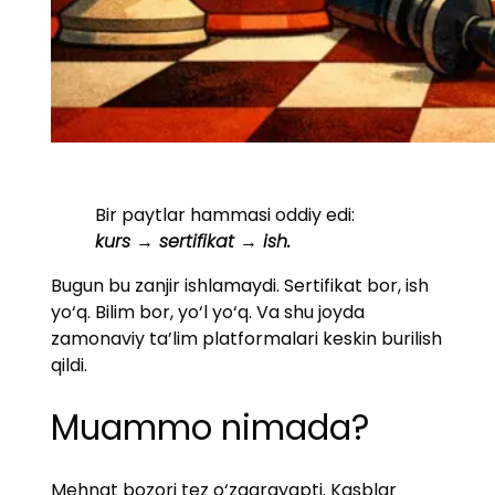
Bir paytlar hammasi oddiy edi:
kurs → sertifikat → ish.
Bugun bu zanjir ishlamaydi. Sertifikat bor, ish
yo‘q. Bilim bor, yo‘l yo‘q. Va shu joyda
zamonaviy ta’lim platformalari keskin burilish
qildi.
Muammo nimada?
Mehnat bozori tez o‘zgarayapti. Kasblar