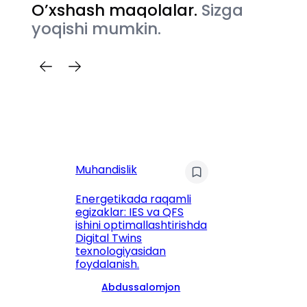
O’xshash maqolalar.
Sizga
yoqishi mumkin.
Muhandislik
Bl
Energetikada raqamli
egizaklar: IES va QFS
Mi
ishini optimallashtirishda
di
Digital Twins
Ke
texnologiyasidan
ta
foydalanish.
ay
Abdussalomjon