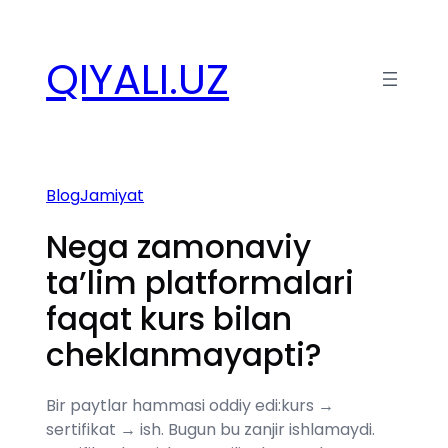
Перейти
к
QIYALI.UZ
содержимому
Blog
Jamiyat
Nega zamonaviy
ta’lim platformalari
faqat kurs bilan
cheklanmayapti?
Bir paytlar hammasi oddiy edi:kurs →
sertifikat → ish. Bugun bu zanjir ishlamaydi.