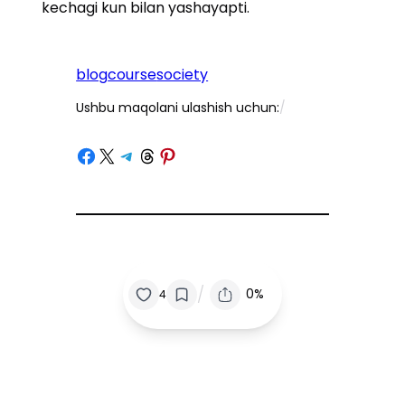
kechagi kun bilan yashayapti.
blog
course
society
Ushbu maqolani ulashish uchun:
/
Поделиться в Facebook
Поделитесь на X
Поделитесь в Telegram
Поделитесь с Нитями
Поделитесь на Pinterest
/
0%
4