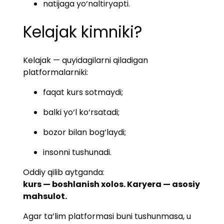
natijaga yo‘naltiryapti.
Kelajak kimniki?
Kelajak — quyidagilarni qiladigan
platformalarniki:
faqat kurs sotmaydi;
balki yo‘l ko‘rsatadi;
bozor bilan bog‘laydi;
insonni tushunadi.
Oddiy qilib aytganda:
kurs — boshlanish xolos. Karyera — asosiy
mahsulot.
Agar ta’lim platformasi buni tushunmasa, u