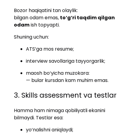
Bozor haqiqatini tan olaylik:
bilgan odam emas,
to‘g‘ri taqdim qilgan
odam
ish topyapti.
Shuning uchun:
ATS’ga mos resume;
interview savollariga tayyorgarlik;
maosh bo‘yicha muzokara:
— bular kursdan kam muhim emas.
3. Skills assessment va testlar
Hamma ham nimaga qobiliyatli ekanini
bilmaydi. Testlar esa:
yo‘nalishni aniqlaydi;