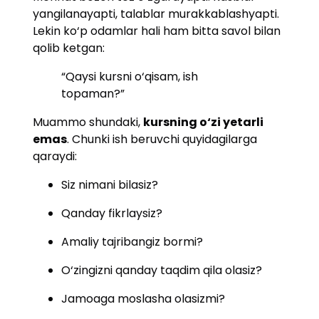
yangilanayapti, talablar murakkablashyapti.
Lekin ko‘p odamlar hali ham bitta savol bilan
qolib ketgan:
“Qaysi kursni o‘qisam, ish
topaman?”
Muammo shundaki,
kursning o‘zi yetarli
emas
. Chunki ish beruvchi quyidagilarga
qaraydi:
Siz nimani bilasiz?
Qanday fikrlaysiz?
Amaliy tajribangiz bormi?
O‘zingizni qanday taqdim qila olasiz?
Jamoaga moslasha olasizmi?