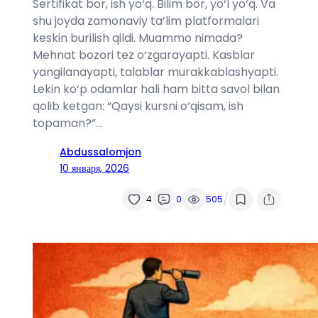
Sertifikat bor, ish yo‘q. Bilim bor, yo‘l yo‘q. Va
shu joyda zamonaviy ta’lim platformalari
keskin burilish qildi. Muammo nimada?
Mehnat bozori tez o‘zgarayapti. Kasblar
yangilanayapti, talablar murakkablashyapti.
Lekin ko‘p odamlar hali ham bitta savol bilan
qolib ketgan: “Qaysi kursni o‘qisam, ish
topaman?”…
Abdussalomjon
10 января, 2026
/
4
0
505