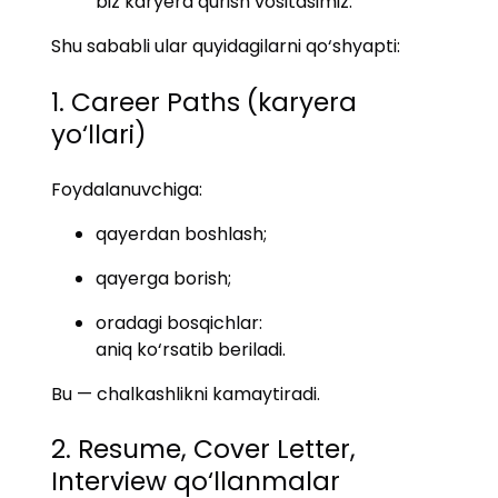
biz karyera qurish vositasimiz.”
Shu sababli ular quyidagilarni qo‘shyapti:
1. Career Paths (karyera
yo‘llari)
Foydalanuvchiga:
qayerdan boshlash;
qayerga borish;
oradagi bosqichlar:
aniq ko‘rsatib beriladi.
Bu — chalkashlikni kamaytiradi.
2. Resume, Cover Letter,
Interview qo‘llanmalar