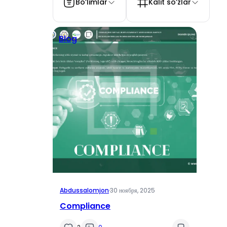
Bo’limlar
Kalit so’zlar
Blog
Abdussalomjon
·
30 ноября, 2025
Compliance