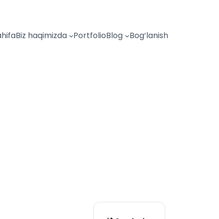
hifa
Biz haqimizda
Portfolio
Blog
Bog‘lanish