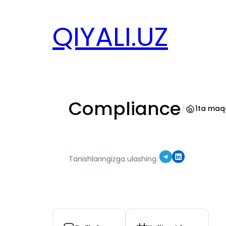
Перейти
к
QIYALI.UZ
содержимому
Compliance
/
1
ta maq
Поделитесь в Telegram
Поделиться в LinkedIn
Tanishlaringizga ulashing
/